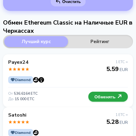
Очистить
Обмен Ethereum Classic на Наличные EUR в
Черкассах
Лучший курс
Рейтинг
Payex24
1 ETC =
5.59
EUR
Diamond
От
536.6164 ETC
Обменять
До
15 000 ETC
Satoshi
1 ETC =
5.28
EUR
Diamond