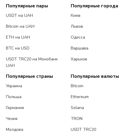
Популярные пары
Популярные города
USDT на UAH
Киев
Bitcoin на UAH
Львов
ETH на UAH
Одесса
BTC на USD
Варшава
USDT TRC20 на Монобанк
Харьков
UAH
Популярные страны
Популярные валюты
Украина
Bitcoin
Польша
Ethereum
Германия
Solana
Чехия
TRON
Молдова
USDT TRC20