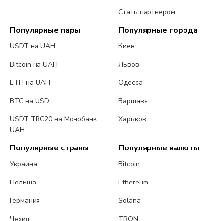
Стать партнером
Популярные пары
Популярные города
USDT на UAH
Киев
Bitcoin на UAH
Львов
ETH на UAH
Одесса
BTC на USD
Варшава
USDT TRC20 на Монобанк
Харьков
UAH
Популярные страны
Популярные валюты
Украина
Bitcoin
Польша
Ethereum
Германия
Solana
Чехия
TRON