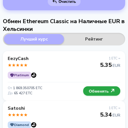
Очистить
Обмен Ethereum Classic на Наличные EUR в
Хельсинки
Лучший курс
Рейтинг
EezyCash
1 ETC =
5.35
EUR
Platinum
От
1 869.350705 ETC
Обменять
До
65 427 ETC
Satoshi
1 ETC =
5.34
EUR
Diamond