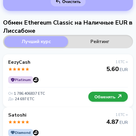
Очистить
Обмен Ethereum Classic на Наличные EUR в
Лиссабоне
Лучший курс
Рейтинг
EezyCash
1 ETC =
5.60
EUR
Platinum
От
1 786.406837 ETC
Обменять
До
24 697 ETC
Satoshi
1 ETC =
4.87
EUR
Diamond