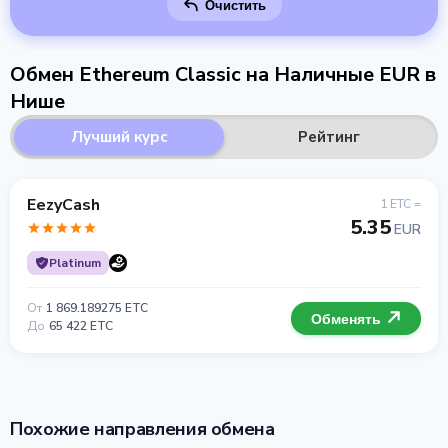
Очистить
Обмен Ethereum Classic на Наличные EUR в
Нише
Лучший курс
Рейтинг
EezyCash
1 ETC =
5.35
EUR
Platinum
От
1 869.189275 ETC
Обменять
До
65 422 ETC
Похожие направления обмена