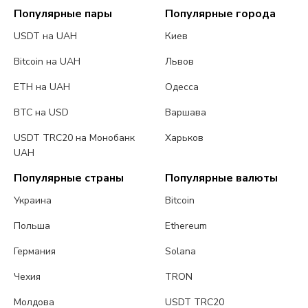
Популярные пары
Популярные города
USDT на UAH
Киев
Bitcoin на UAH
Львов
ETH на UAH
Одесса
BTC на USD
Варшава
USDT TRC20 на Монобанк
Харьков
UAH
Популярные страны
Популярные валюты
Украина
Bitcoin
Польша
Ethereum
Германия
Solana
Чехия
TRON
Молдова
USDT TRC20