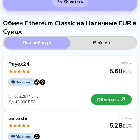
Очистить
Обмен Ethereum Classic на Наличные EUR в
Сумах
Лучший курс
Рейтинг
Payex24
1 ETC =
5.60
EUR
Diamond
От
538.2574 ETC
Обменять
До
15 000 ETC
Satoshi
1 ETC =
5.28
EUR
Diamond