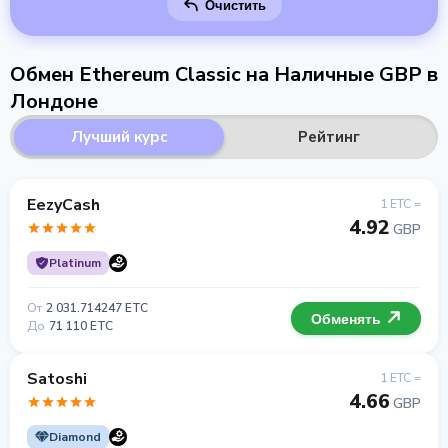
Очистить
Обмен Ethereum Classic на Наличные GBP в
Лондоне
Лучший курс
Рейтинг
EezyCash
1 ETC =
4.92
GBP
Platinum
От
2 031.714247 ETC
Обменять
До
71 110 ETC
Satoshi
1 ETC =
4.66
GBP
Diamond