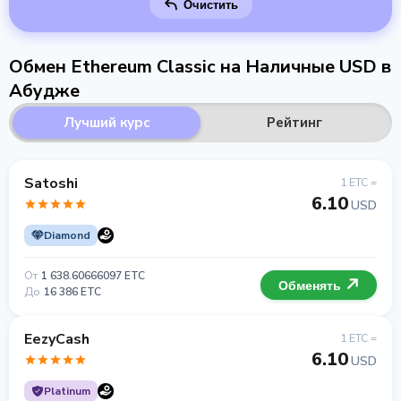
Очистить
Обмен Ethereum Classic на Наличные USD в
Абудже
Лучший курс
Рейтинг
Satoshi
1 ETC =
6.10
USD
Diamond
От
1 638.60666097 ETC
Обменять
До
16 386 ETC
EezyCash
1 ETC =
6.10
USD
Platinum