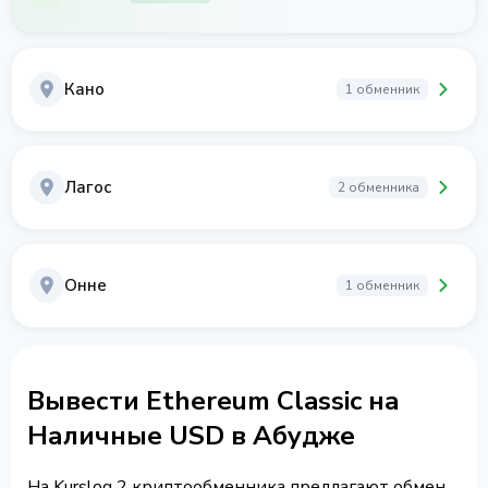
Кано
1 обменник
Лагос
2 обменника
Онне
1 обменник
Вывести Ethereum Classic на
Наличные USD в Абудже
На Kurslog 2 криптообменника предлагают обмен