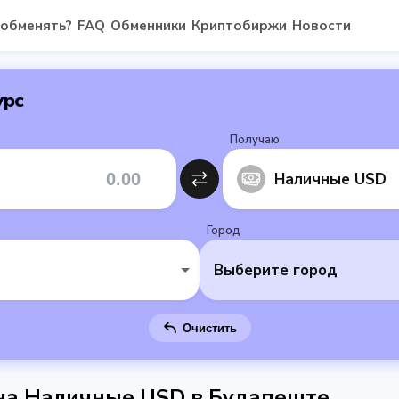
 обменять?
FAQ
Обменники
Криптобиржи
Новости
урс
Получаю
Наличные USD
Город
Выберите город
Очистить
 на Наличные USD в Будапеште