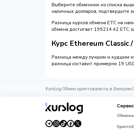
Выберите обменник из списка выше 
наличных долларов, подтвердите з
Разница курсов обмена ETC на нал
обмена достигает 199214.42 ETC з
Курс Ethereum Classic
Разница между лучшим и худшим ку
разница составит примерно 19 USD.
Kurslog
Обмен криптовалюты в Венгрии
›
›
Серви
Обменн
Крипто