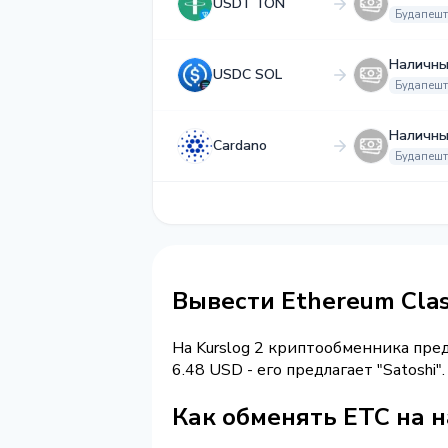
USDT TON
Будапешт
Наличны
USDC SOL
Будапешт
Наличны
Cardano
Будапешт
Вывести Ethereum Cla
На Kurslog 2 криптообменника пре
6.48 USD - его предлагает "Satoshi
Как обменять ETC на 