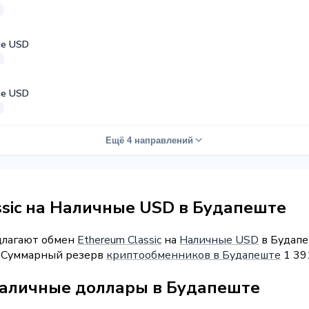
е USD
е USD
Ещё 4 направлений
ssic на Наличные USD в Будапеште
длагают обмен
Ethereum Classic
на
Наличные USD
в Будапе
". Суммарный резерв
криптообменников в Будапеште
1 39
наличные доллары в Будапеште