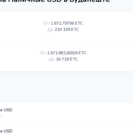
От
1 671.79756 ETC
До
210 139 ETC
От
1 671.88116929 ETC
До
16 719 ETC
е USD
е USD