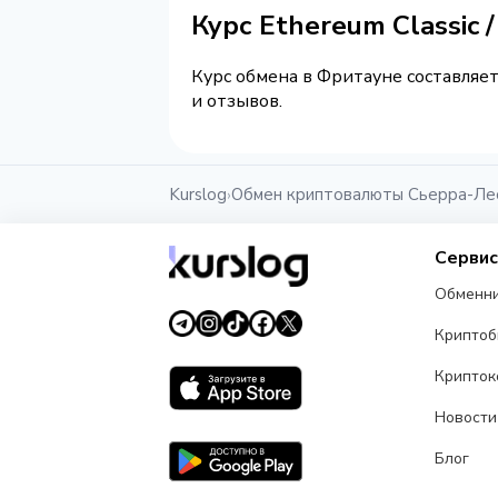
Курс Ethereum Classic
Курс обмена в Фритауне составляет
и отзывов.
Kurslog
Обмен криптовалюты Сьерра-Ле
›
Серви
Обменн
Крипто
Крипток
Новости
Блог