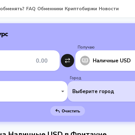
 обменять?
FAQ
Обменники
Криптобиржи
Новости
урс
Получаю
Наличные USD
Город
Выберите город
Очистить
 на Наличные USD в Фритауне