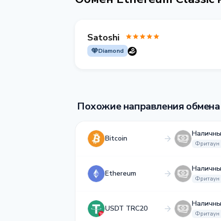
Satoshi
Diamond
Похожие направления обмена
Наличны
Bitcoin
Фритаун
Наличны
Ethereum
Фритаун
Наличны
USDT TRC20
Фритаун