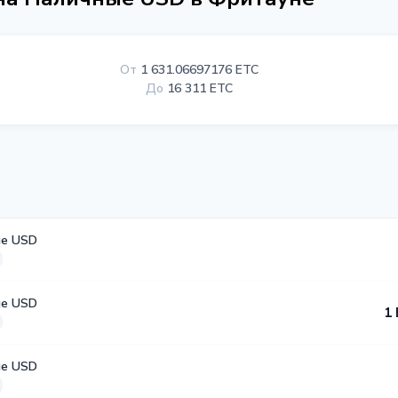
От
1 631.06697176 ETC
До
16 311 ETC
е USD
е USD
1 
е USD