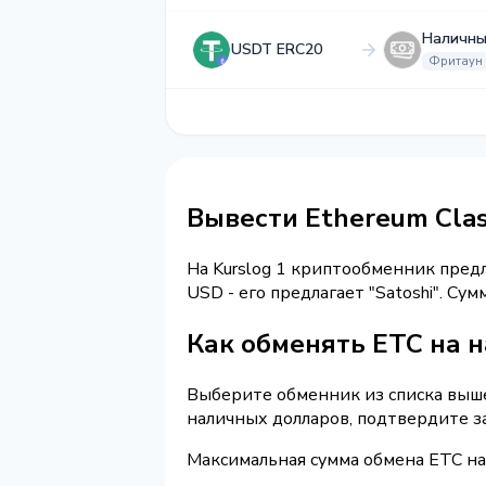
Наличны
USDT ERC20
Фритаун
Вывести Ethereum Cla
На Kurslog 1 криптообменник пред
USD - его предлагает "Satoshi". С
Как обменять ETC на 
Выберите обменник из списка выше 
наличных долларов, подтвердите з
Максимальная сумма обмена ETC на