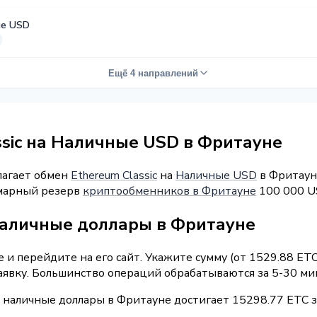
е USD
Ещё 4 направлений
ssic на Наличные USD в Фритауне
лагает обмен
Ethereum Classic
на
Наличные USD
в Фритауне
уммарный резерв
криптообменников в Фритауне
100 000 U
наличные доллары в Фритауне
и перейдите на его сайт. Укажите сумму (от 1529.88 ETC
аявку. Большинство операций обрабатываются за 5-30 ми
 наличные доллары в Фритауне достигает 15298.77 ETC з