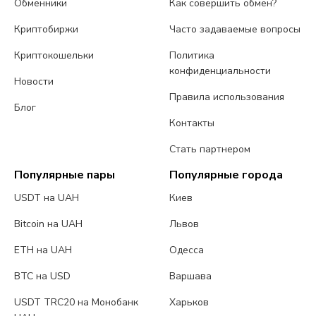
Обменники
Как совершить обмен?
Криптобиржи
Часто задаваемые вопросы
Криптокошельки
Политика
конфиденциальности
Новости
Правила использования
Блог
Контакты
Стать партнером
Популярные пары
Популярные города
USDT на UAH
Киев
Bitcoin на UAH
Львов
ETH на UAH
Одесса
BTC на USD
Варшава
USDT TRC20 на Монобанк
Харьков