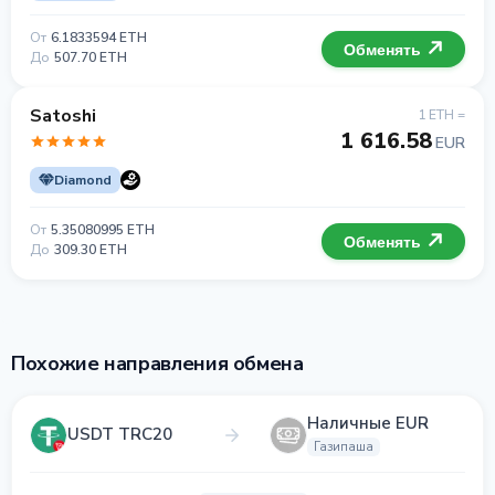
От
6.1833594 ETH
Обменять
До
507.70 ETH
Satoshi
1 ETH =
1 616.58
EUR
Diamond
От
5.35080995 ETH
Обменять
До
309.30 ETH
Похожие направления обмена
Наличные EUR
USDT TRC20
Газипаша