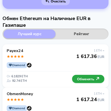
Очистить
Обмен Ethereum на Наличные EUR в
Газипаше
Лучший курс
Рейтинг
Payex24
1 ETH =
1 617.36
EUR
Diamond
От
6.1829 ETH
Обменять
До
92.74 ETH
ObmenMoney
1 ETH =
1 617.24
EUR
Diamond