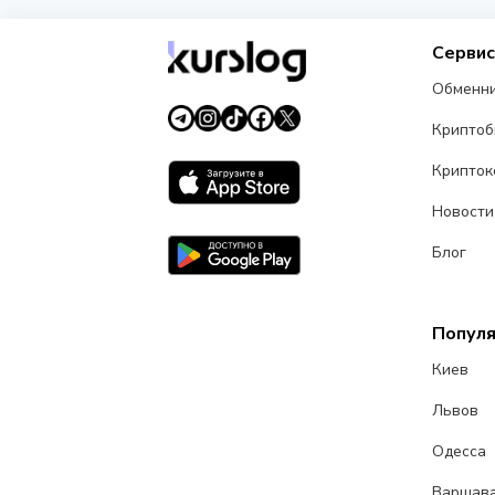
Серви
Обменн
Крипто
Крипток
Новости
Блог
Попул
Киев
Львов
Одесса
Варшав