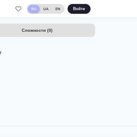
RU
UA
EN
Войти
Сложности
(
0
)
т