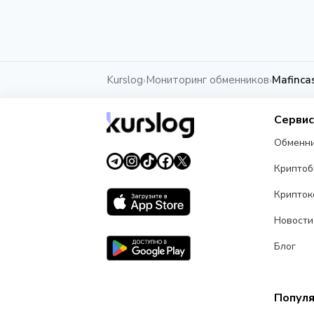
Kurslog
Мониторинг обменников
Mafinca
›
›
Серви
Обменн
Крипто
Крипток
Новости
Блог
Попул