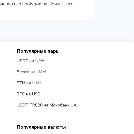
енял usdt polygon на Приват, все
Популярные пары
USDT на UAH
Bitcoin на UAH
ETH на UAH
BTC на USD
USDT TRC20 на Монобанк UAH
Популярные валюты