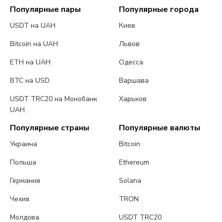
Популярные пары
Популярные города
USDT на UAH
Киев
Bitcoin на UAH
Львов
ETH на UAH
Одесса
BTC на USD
Варшава
USDT TRC20 на Монобанк
Харьков
UAH
Популярные страны
Популярные валюты
Украина
Bitcoin
Польша
Ethereum
Германия
Solana
Чехия
TRON
Молдова
USDT TRC20