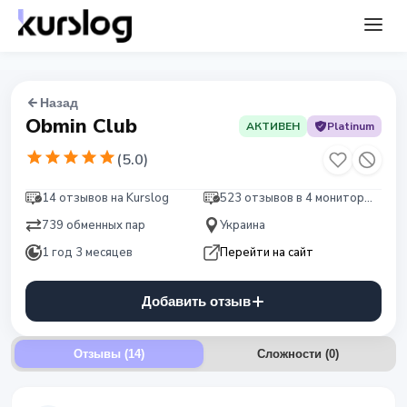
Назад
Obmin Club
АКТИВЕН
Platinum
(
5.0
)
14 отзывов на Kurslog
523 отзывов в 4 мониторингах
739 обменных пар
Украина
1 год 3 месяцев
Перейти на сайт
Добавить отзыв
Отзывы (14)
Сложности
(
0
)