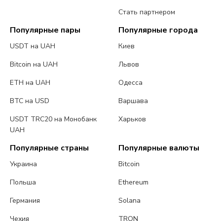
Стать партнером
Популярные пары
Популярные города
USDT на UAH
Киев
Bitcoin на UAH
Львов
ETH на UAH
Одесса
BTC на USD
Варшава
USDT TRC20 на Монобанк
Харьков
UAH
Популярные страны
Популярные валюты
Украина
Bitcoin
Польша
Ethereum
Германия
Solana
Чехия
TRON