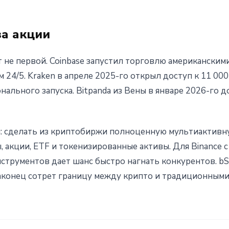
за акции
нт не первой. Coinbase запустил торговлю американским
м 24/5. Kraken в апреле 2025-го открыл доступ к 11 00
ального запуска. Bitpanda из Вены в январе 2026-го д
: сделать из криптобиржи полноценную мультиактивн
 акции, ETF и токенизированные активы. Для Binance 
нструментов дает шанс быстро нагнать конкурентов. bS
наконец сотрет границу между крипто и традиционными