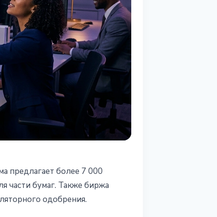
ма предлагает более 7 000
7
я части бумаг. Также биржа
уляторного одобрения.