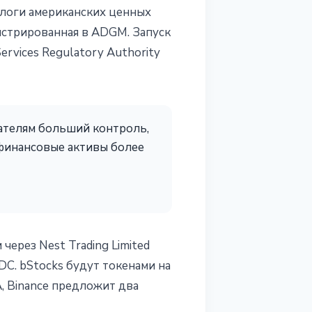
алоги американских ценных
истрированная в ADGM. Запуск
ervices Regulatory Authority
ателям больший контроль,
финансовые активы более
ерез Nest Trading Limited
DC. bStocks будут токенами на
, Binance предложит два