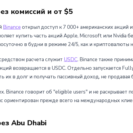
ез комиссий и от $5
ей
Binance
открыл доступ к 7 000+ американских акций и
оляет купить часть акций Apple, Microsoft или Nvidia б
осуточно в будни в режиме 24/5, как и криптовалюты н
средством расчета служит
USDC
. Binance также прини
кций возвращается в USDC. Отдельно запускается Fully P
ь их в долг и получать пассивный доход, не продавая 
х. Binance говорит об "eligible users" и не раскрывает
вис ориентирован прежде всего на международных клие
ез Abu Dhabi