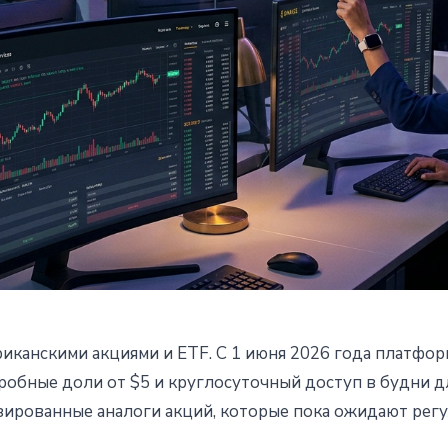
иканскими акциями и ETF. С 1 июня 2026 года платфор
тил торговлю акциями США: 
робные доли от $5 и круглосуточный доступ в будни дл
изированные аналоги акций, которые пока ожидают рег
тов и план bStocks