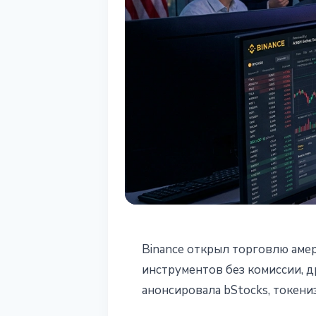
РЫНКИ
Binance открыл торговлю амер
Binance запус
инструментов без комиссии, д
анонсировала bStocks, токен
000 инструмен