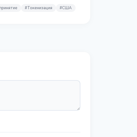
принятие
#
Токенизация
#
США