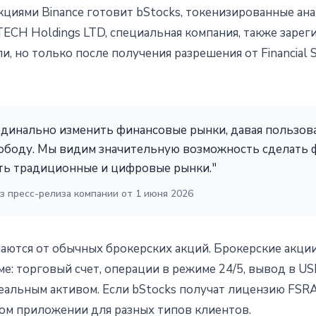
кциями Binance готовит bStocks, токенизированные ан
ECH Holdings LTD, специальная компания, также зарег
 но только после получения разрешения от Financial S
рдинально изменить финансовые рынки, давая пользов
ободу. Мы видим значительную возможность сделать 
ть традиционные и цифровые рынки."
из пресс-релиза компании от 1 июня 2026
ются от обычных брокерских акций. Брокерские акции ч
ме: торговый счет, операции в режиме 24/5, вывод в US
еальным активом. Если bStocks получат лицензию FSRA
ом приложении для разных типов клиентов.