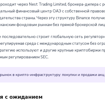
роходит через Nest Trading Limited, брокера-дилера с 
тдельный финансовый центр ОАЭ с собственной правово
ательства страны. Через эту структуру Binance получ
иканским фондовым рынкам без прямой брокерской ли
ce последовательно строит глобальную сеть регулято
регулируемая среда с международным статусом без огр
тратегию используют и другие крупные криптобиржи пр
мым регулированием SEC.
 рынок в крипто-инфраструктуру: покупки и продажи акц
ия с ожиданием