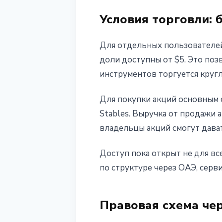
1 июня 2026 г.
3 мин чтения
Условия торговли: б
Наталия Дорофеева
Для отдельных пользовател
доли доступны от $5. Это позв
инструментов торгуется кругл
Для покупки акций основным 
Stables. Выручка от продажи а
владельцы акций смогут дават
Доступ пока открыт не для все
по структуре через ОАЭ, сер
Правовая схема чер