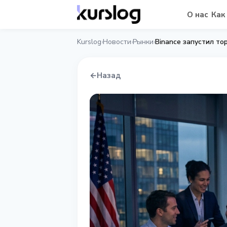
О нас
Как
Kurslog
Новости
Рынки
›
›
›
←
Назад