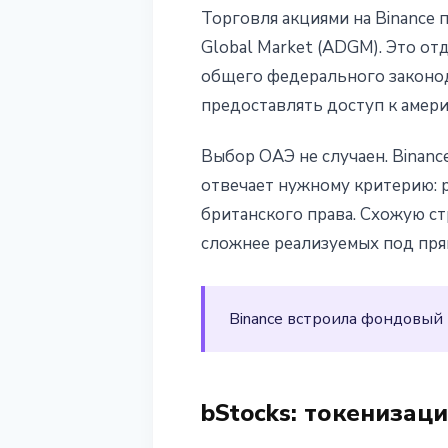
Торговля акциями на Binance п
Global Market (ADGM). Это о
общего федерального законод
предоставлять доступ к амер
Выбор ОАЭ не случаен. Binan
отвечает нужному критерию: 
британского права. Схожую с
сложнее реализуемых под пря
Binance встроила фондовый
bStocks: токенизац