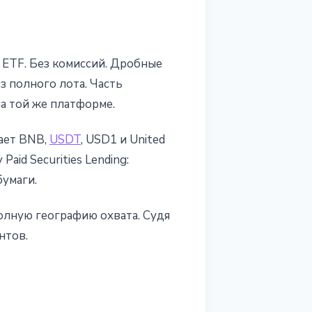
 ETF. Без комиссий. Дробные
ез полного лота. Часть
а той же платформе.
мает BNB,
USDT
, USD1 и United
aid Securities Lending:
бумаги.
 полную географию охвата. Судя
нтов.