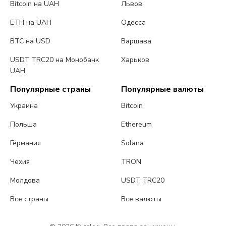
Bitcoin на UAH
Львов
ETH на UAH
Одесса
BTC на USD
Варшава
USDT TRC20 на Монобанк
Харьков
UAH
Популярные страны
Популярные валюты
Украина
Bitcoin
Польша
Ethereum
Германия
Solana
Чехия
TRON
Молдова
USDT TRC20
Все страны
Все валюты