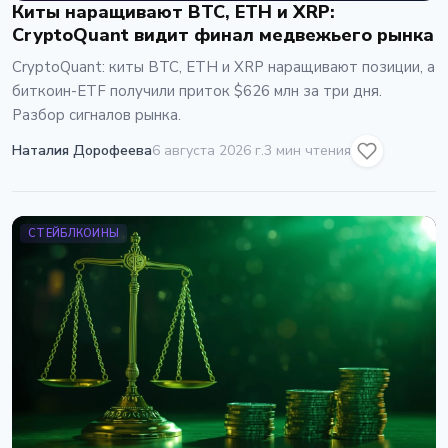
Киты наращивают BTC, ETH и XRP:
CryptoQuant видит финал медвежьего рынка
CryptoQuant: киты BTC, ETH и XRP наращивают позиции, а
биткоин-ETF получили приток $626 млн за три дня.
Разбор сигналов рынка.
Наталия Дорофеева
6 августа 2026 г.
3 мин чтения
СТЕЙБЛКОИНЫ