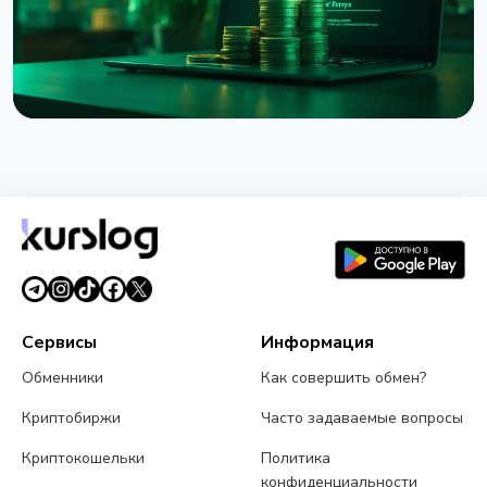
НОВОСТЬ
Взлом Coldcard достиг $114 миллионов:
четвёртая волна атаки и предупреждение CZ
3 августа 2026 г.
5 мин чтения
Сервисы
Информация
Обменники
Как совершить обмен?
Криптобиржи
Часто задаваемые вопросы
Криптокошельки
Политика
конфиденциальности