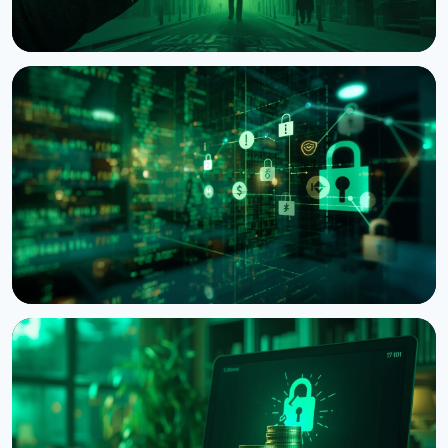
НОВОСТЬ
Нападения на владельцев криптовалюты:
Chainalysis насчитала $30 млн убытков за
полгода
6 августа 2026 г.
4 мин чтения
НОВОСТЬ
Bitcoin Red Team: ИИ нашёл 4962 уязвимости в
Bitcoin-проектах за 30 часов
6 августа 2026 г.
5 мин чтения