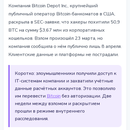
БЕЗОПАСНОСТЬ
Компания Bitcoin Depot Inc., крупнейший
Bitcoin Depot лишился $3,67 млн
публичный оператор Bitcoin-банкоматов в США,
в BTC из-за взлома
раскрыла в SEC-заявке, что хакеры похитили 50,9
корпоративных систем
BTC на сумму $3,67 млн из корпоративных
кошельков. Взлом произошёл 23 марта, но
8 апреля 2026 г.
3 мин чтения
компания сообщила о нём публично лишь 8 апреля.
Наталия Дорофеева
Клиентские данные и платформы не пострадали.
Коротко: злоумышленники получили доступ к
IT-системам компании и захватили учётные
данные расчётных аккаунтов. Это позволило
им перевести
Bitcoin
без авторизации. Две
недели между взломом и раскрытием
прошли в режиме внутреннего
расследования.