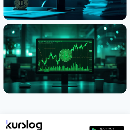
НОВОСТЬ
Strategy получила убыток $8,22 млрд во втором
квартале из-за падения Bitcoin
31 июля 2026 г.
5 мин чтения
НОВОСТЬ
Strategy представила Net Bitcoin Per Share:
новую метрику для оценки биткоин-резерва
26 июля 2026 г.
4 мин чтения