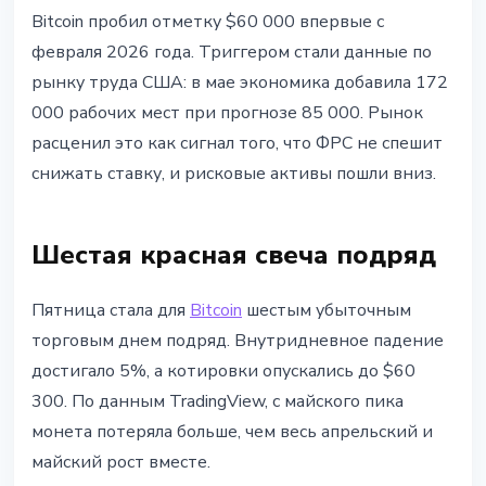
BITCOIN
Bitcoin пробил отметку $60 000 впервые с
Bitcoin ниже $60 000: данные
февраля 2026 года. Триггером стали данные по
NFP США и $2.6 млрд в ловушке
рынку труда США: в мае экономика добавила 172
шортов
000 рабочих мест при прогнозе 85 000. Рынок
расценил это как сигнал того, что ФРС не спешит
6 июня 2026 г.
3 мин чтения
снижать ставку, и рисковые активы пошли вниз.
Наталия Дорофеева
Шестая красная свеча подряд
Пятница стала для
Bitcoin
шестым убыточным
торговым днем подряд. Внутридневное падение
достигало 5%, а котировки опускались до $60
300. По данным TradingView, с майского пика
монета потеряла больше, чем весь апрельский и
майский рост вместе.