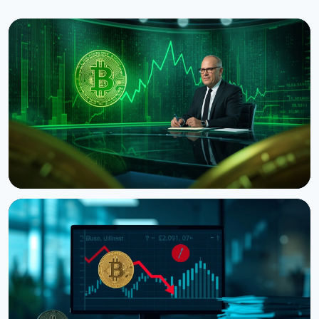
НОВОСТЬ
Ведущий CNBC Джим Крамер продает Bitcoin из-
за квантовой угрозы от IBM
5 августа 2026 г.
4 мин чтения