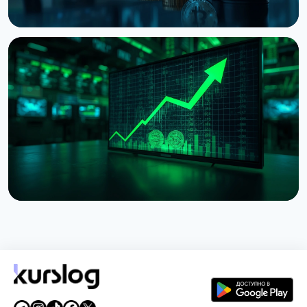
НОВОСТЬ
Bitcoin застрял на $64 000 несмотря на рекорды
фондового рынка
5 августа 2026 г.
4 мин чтения
НОВОСТЬ
Токенизированные акции выросли на 288% за
июль из-за одного токена Binance
2 августа 2026 г.
5 мин чтения