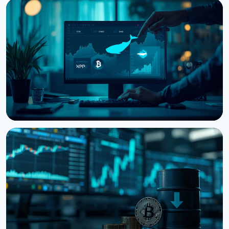
НОВОСТЬ
Киты наращивают BTC, ETH и XRP: CryptoQuant
видит финал медвежьего рынка
6 августа 2026 г.
3 мин чтения