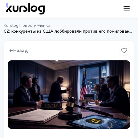
Kurslog
Новости
Рынки
›
›
›
CZ: конкуренты из США лоббировали против его помилования от Трампа
←
Назад