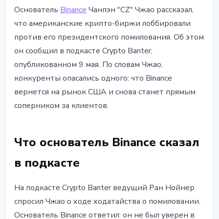
РЫНКИ
Основатель
Binance
Чанпэн "CZ" Чжао рассказал,
CZ: конкуренты из США
что американские крипто-биржи лоббировали
лоббировали против его
против его президентского помилования. Об этом
помилования от Трампа
он сообщил в подкасте Crypto Banter,
опубликованном 9 мая. По словам Чжао,
10 мая 2026 г.
3 мин чтения
конкуренты опасались одного: что Binance
Наталия Дорофеева
вернется на рынок США и снова станет прямым
соперником за клиентов.
Что основатель Binance сказал
в подкасте
На подкасте Crypto Banter ведущий Ран Нойнер
спросил Чжао о ходе ходатайства о помиловании.
Основатель Binance ответил: он не был уверен в