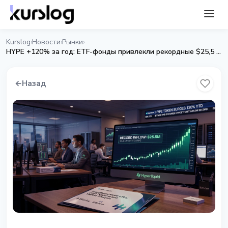
Kurslog
Новости
Рынки
›
›
›
HYPE +120% за год: ETF-фонды привлекли рекордные $25,5 млн за день
←
Назад