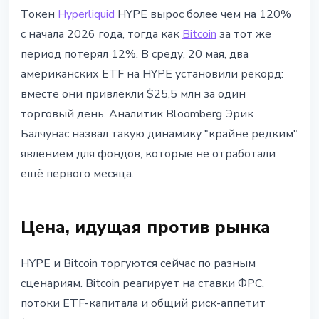
РЫНКИ
Токен
Hyperliquid
HYPE вырос более чем на 120%
HYPE +120% за год: ETF-фонды
с начала 2026 года, тогда как
Bitcoin
за тот же
привлекли рекордные $25,5 млн
период потерял 12%. В среду, 20 мая, два
за день
американских ETF на HYPE установили рекорд:
вместе они привлекли $25,5 млн за один
21 мая 2026 г.
4 мин чтения
торговый день. Аналитик Bloomberg Эрик
Наталия Дорофеева
Балчунас назвал такую динамику "крайне редким"
явлением для фондов, которые не отработали
ещё первого месяца.
Цена, идущая против рынка
HYPE и Bitcoin торгуются сейчас по разным
сценариям. Bitcoin реагирует на ставки ФРС,
потоки ETF-капитала и общий риск-аппетит