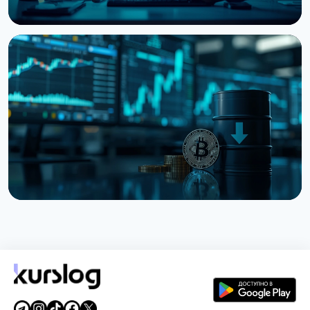
НОВОСТЬ
Киты наращивают BTC, ETH и XRP: CryptoQuant
видит финал медвежьего рынка
6 августа 2026 г.
3 мин чтения
НОВОСТЬ
Bitcoin застрял на $64 000 несмотря на рекорды
фондового рынка
5 августа 2026 г.
4 мин чтения