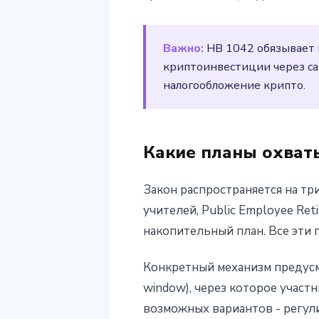
4 марта 2026 г.
2 мин чтения
Наталия Дорофеева
Важно:
HB 1042 обязывает 
криптоинвестиции через са
налогообложение крипто.
Какие планы охват
Закон распространяется на тр
учителей, Public Employee Re
накопительный план. Все эти
Конкретный механизм предусма
window), через которое учас
возможных вариантов - регул