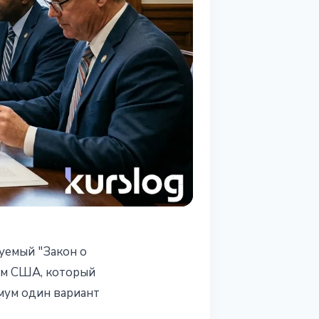
уемый "Закон о
ом США, который
мум один вариант