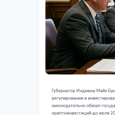
РЕГУЛИРОВАНИЕ
Губернатор Индианы Майк Бра
Индиана: крип
регулировании и инвестирова
законодательно обязал госуд
штата
криптоинвестиций до июля 20