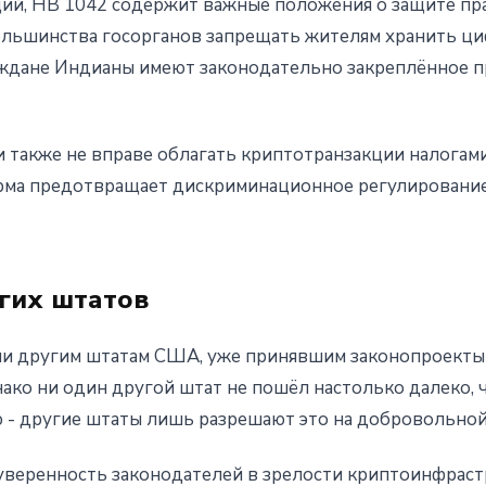
ий, HB 1042 содержит важные положения о защите пр
льшинства госорганов запрещать жителям хранить ц
раждане Индианы имеют законодательно закреплённое 
 также не вправе облагать криптотранзакции налогами
рма предотвращает дискриминационное регулирование
гих штатов
ми другим штатам США, уже принявшим законопроекты
ако ни один другой штат не пошёл настолько далеко,
- другие штаты лишь разрешают это на добровольной
уверенность законодателей в зрелости криптоинфраст