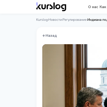
О нас
Как
Kurslog
Новости
Регулирование
Индиана по
›
›
›
←
Назад