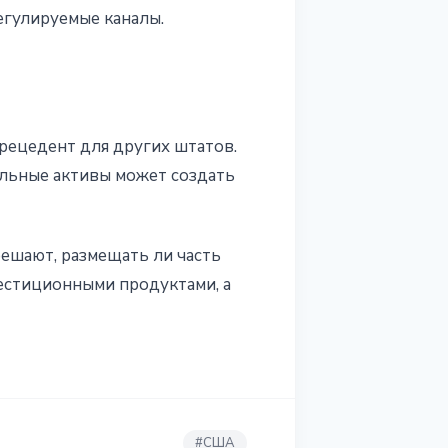
егулируемые каналы.
рецедент для других штатов.
ильные активы может создать
решают, размещать ли часть
естиционными продуктами, а
#
США