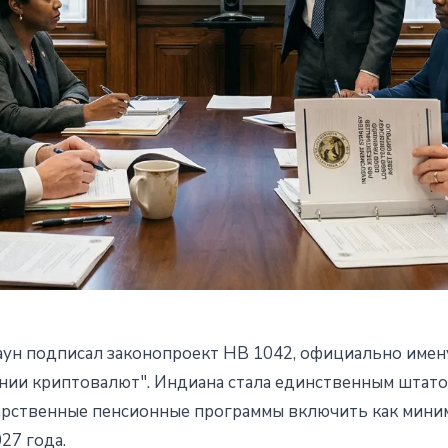
ун подписал законопроект HB 1042, официально имен
то в пенсионных планах
нии криптовалют". Индиана стала единственным штат
арственные пенсионные программы включить как мини
27 года.