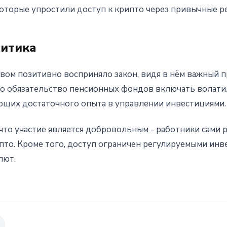
 которые упростили доступ к крипто через привычные р
ритика
ом позитивно восприняло закон, видя в нём важный п
то обязательство пенсионных фондов включать волат
еющих достаточного опыта в управлении инвестициями.
что участие является добровольным - работники сами 
пто. Кроме того, доступ ограничен регулируемыми инв
лют.