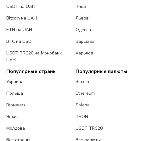
USDT на UAH
Киев
Bitcoin на UAH
Львов
ETH на UAH
Одесса
BTC на USD
Варшава
USDT TRC20 на Монобанк
Харьков
UAH
Популярные страны
Популярные валюты
Украина
Bitcoin
Польша
Ethereum
Германия
Solana
Чехия
TRON
Молдова
USDT TRC20
Все страны
Все валюты