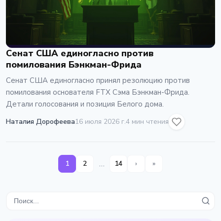
Сенат США единогласно против
помилования Бэнкман-Фрида
Сенат США единогласно принял резолюцию против
помилования основателя FTX Сэма Бэнкман-Фрида.
Детали голосования и позиция Белого дома.
Наталия Дорофеева
16 июля 2026 г.
4 мин чтения
…
1
2
14
›
»