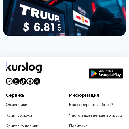
НОВОСТЬ
Покупатели токена TRUMP потеряли $3,81
миллиарда: данные Nansen
5 июля 2026 г.
5 мин чтения
Сервисы
Информация
Обменники
Как совершить обмен?
Криптобиржи
Часто задаваемые вопросы
Криптокошельки
Политика