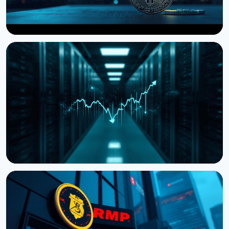
НОВОСТЬ
Storj подала на банкротство, но предлагает
токенхолдерам долю в компании
27 июля 2026 г.
4 мин чтения
НОВОСТЬ
Cardano передает разработку ключевых
компонентов внешним командам
19 июля 2026 г.
3 мин чтения