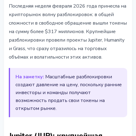
АЛЬТКОИНЫ
Последняя неделя февраля 2026 года принесла на
Разблокировка токенов на $317
крипторынок волну разблокировок: в общей
млн: что это значит
сложности в свободное обращение вышли токены
на сумму более $317 миллионов. Крупнейшие
28 февраля 2026 г.
2 мин чтения
разблокировки провели проекты Jupiter, Humanity
Наталия Дорофеева
и Grass, что сразу отразилось на торговых
объёмах и волатильности этих активов.
На заметку:
Масштабные разблокировки
создают давление на цену, поскольку ранние
инвесторы и команды получают
возможность продать свои токены на
открытом рынке.
Jupiter (JUP): крупнейшая