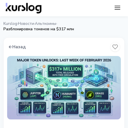
Kurslog
Новости
Альткоины
›
›
›
Разблокировка токенов на $317 млн
←
Назад