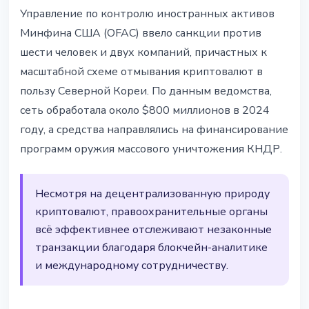
БЕЗОПАСНОСТЬ
Управление по контролю иностранных активов
США ввели санкции за
Минфина США (OFAC) ввело санкции против
отмывание $800 млн в
шести человек и двух компаний, причастных к
криптовалюте для КНДР
масштабной схеме отмывания криптовалют в
пользу Северной Кореи. По данным ведомства,
13 марта 2026 г.
2 мин чтения
сеть обработала около $800 миллионов в 2024
Наталия Дорофеева
году, а средства направлялись на финансирование
программ оружия массового уничтожения КНДР.
Несмотря на децентрализованную природу
криптовалют, правоохранительные органы
всё эффективнее отслеживают незаконные
транзакции благодаря блокчейн-аналитике
и международному сотрудничеству.