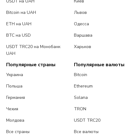
USDT на UAH
Киев
Bitcoin на UAH
Львов
ETH на UAH
Одесса
BTC на USD
Варшава
USDT TRC20 на Монобанк
Харьков
UAH
Популярные страны
Популярные валюты
Украина
Bitcoin
Польша
Ethereum
Германия
Solana
Чехия
TRON
Молдова
USDT TRC20
Все страны
Все валюты