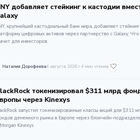
NY добавляет стейкинг к кастодии вмес
alaxy
Y, крупнейший кастодиальный банк мира, добавляет стейкинг
атформу цифровых активов через партнерство с Galaxy. Что
ачит для инвесторов.
Наталия Дорофеева
4 августа 2026 г.
4 мин чтения
lackRock токенизировал $311 млрд фон
вропы через Kinexys
ackRock запустил токенизированные классы акций для $311 м
ондов денежного рынка в Европе через блокчейн-подраздел
Morgan Kinexys.