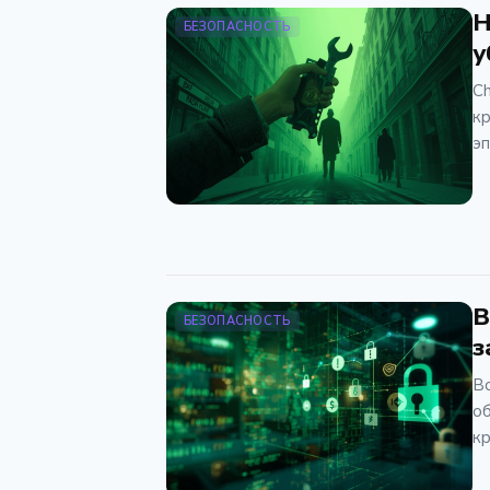
Н
БЕЗОПАСНОСТЬ
у
Ch
кр
эп
B
БЕЗОПАСНОСТЬ
з
Во
об
кр