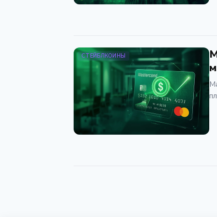
M
СТЕЙБЛКОИНЫ
м
Ma
пл