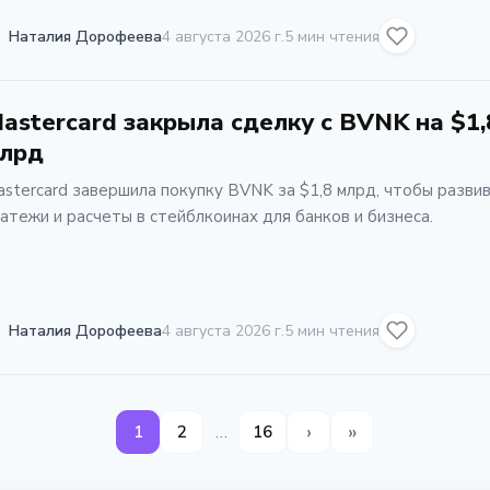
Наталия Дорофеева
4 августа 2026 г.
5 мин чтения
astercard закрыла сделку с BVNK на $1,
лрд
stercard завершила покупку BVNK за $1,8 млрд, чтобы разви
атежи и расчеты в стейблкоинах для банков и бизнеса.
Наталия Дорофеева
4 августа 2026 г.
5 мин чтения
›
»
…
1
2
16