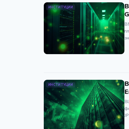
B
ИНСТИТУЦИИ
G
BN
пл
зн
B
ИНСТИТУЦИИ
Е
Bl
ф
JP