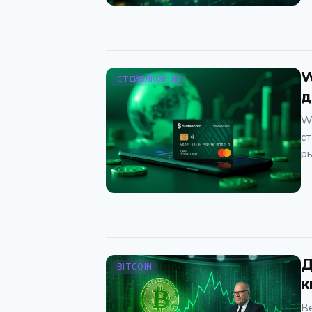
W
СТЕЙБЛКОИНЫ
д
We
ст
ры
Д
BITCOIN
к
В