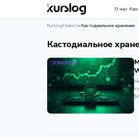
О нас
Как
Kurslog
Новости
Кастодиальное хранение
›
›
Кастодиальное хран
M
ТЕХНОЛОГИИ
W
Me
то
бе