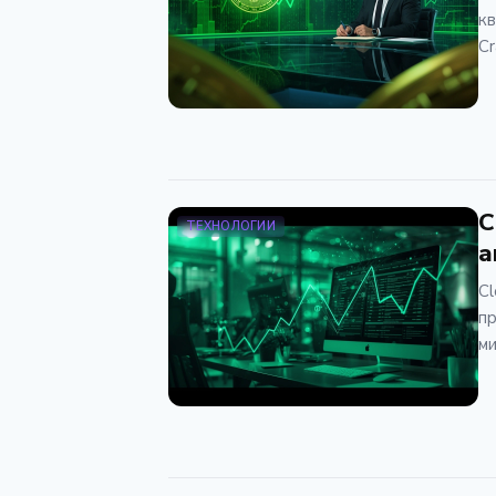
кв
Cr
C
ТЕХНОЛОГИИ
а
Cl
пр
ми