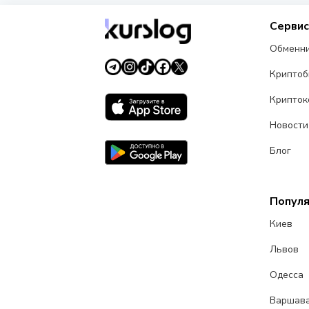
Серви
Обменн
Крипто
Крипток
Новости
Блог
Попул
Киев
Львов
Одесса
Варшав