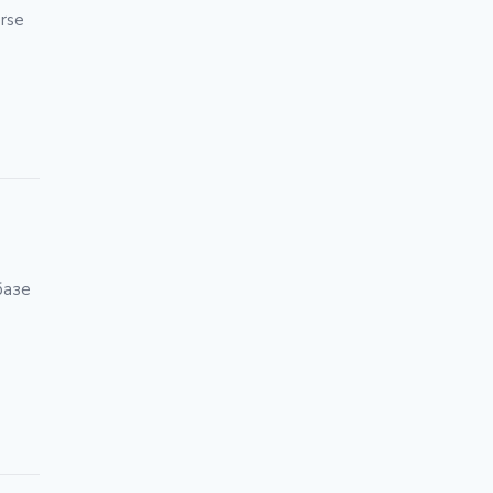
rse
базе