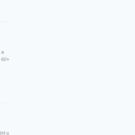
 в
 60+
BM о