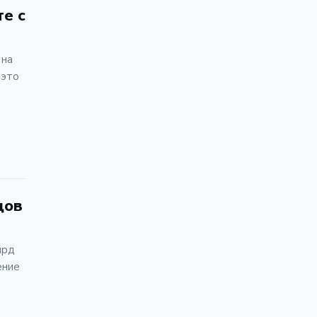
те с
 на
 это
дов
лрд
ение