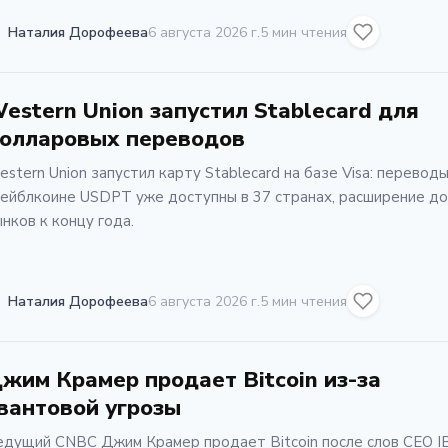
Наталия Дорофеева
6 августа 2026 г.
5 мин чтения
estern Union запустил Stablecard для
олларовых переводов
stern Union запустил карту Stablecard на базе Visa: переводы
ейблкоине USDPT уже доступны в 37 странах, расширение до
нков к концу года.
Наталия Дорофеева
6 августа 2026 г.
5 мин чтения
жим Крамер продает Bitcoin из-за
вантовой угрозы
едущий CNBC Джим Крамер продает Bitcoin после слов CEO I