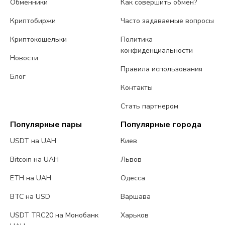
Обменники
Как совершить обмен?
Криптобиржи
Часто задаваемые вопросы
Криптокошельки
Политика
конфиденциальности
Новости
Правила использования
Блог
Контакты
Стать партнером
Популярные пары
Популярные города
USDT на UAH
Киев
Bitcoin на UAH
Львов
ETH на UAH
Одесса
BTC на USD
Варшава
USDT TRC20 на Монобанк
Харьков