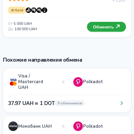
= 1 DOT
Gold
От
5 000 UAH
Обменять
До
100 000 UAH
Похожие направления обмена
Visa /
Mastercard
Polkadot
UAH
37.97 UAH ≈ 1 DOT
9 обменников
Монобанк UAH
Polkadot