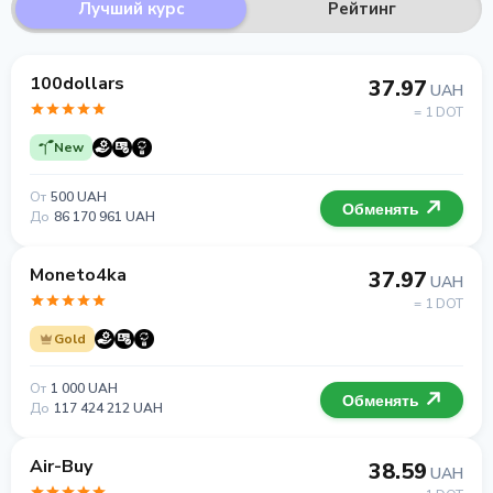
Лучший курс
Рейтинг
100dollars
37.97
UAH
= 1 DOT
New
От
500 UAH
Обменять
До
86 170 961 UAH
Moneto4ka
37.97
UAH
= 1 DOT
Gold
От
1 000 UAH
Обменять
До
117 424 212 UAH
Air-Buy
38.59
UAH