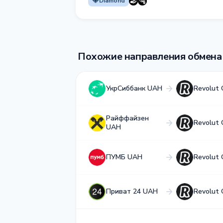
Diamond
Похожие направления обмена
УкрСиббанк UAH
Revolut
Райффайзен
Revolut
UAH
ПУМБ UAH
Revolut
Приват 24 UAH
Revolut