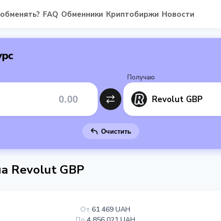
 обменять?
FAQ
Обменники
Криптобиржи
Новости
урс
Получаю
Revolut GBP
Очистить
а Revolut GBP
От
61 469 UAH
До
4 856 021 UAH