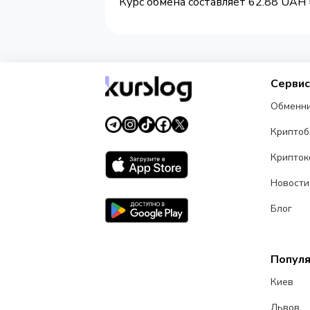
Курс обмена составляет 62.88 UAH 
Серви
Обменн
Крипто
Крипток
Новости
Блог
Попул
Киев
Львов