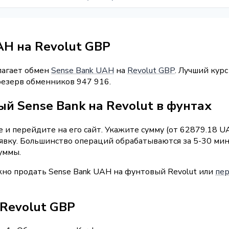
AH на Revolut GBP
лагает обмен
Sense Bank UAH
на
Revolut GBP
. Лучший курс
резерв обменников 947 916.
й Sense Bank на Revolut в фунтах
 и перейдите на его сайт. Укажите сумму (от 62879.18 U
аявку. Большинство операций обрабатываются за 5-30 ми
уммы.
жно продать Sense Bank UAH на фунтовый Revolut или
пер
 Revolut GBP