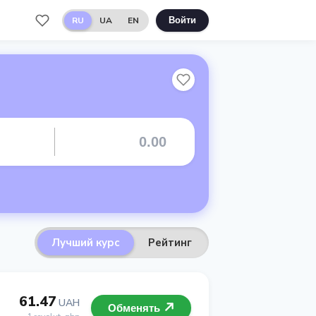
RU
UA
EN
Войти
Лучший курс
Рейтинг
61.47
UAH
Обменять