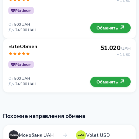
= 1 USD
Platinum
От
500 UAH
Обменять
До
24 500 UAH
EliteObmen
51.020
UAH
= 1 USD
Platinum
От
500 UAH
Обменять
До
24 500 UAH
Похожие направления обмена
Монобанк UAH
Volet USD