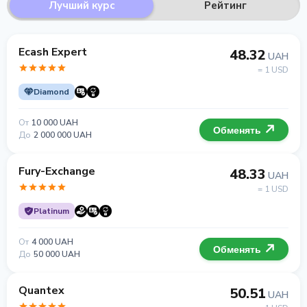
Лучший курс
Рейтинг
Ecash Expert
48.32
UAH
= 1 USD
Diamond
От
10 000 UAH
Обменять
До
2 000 000 UAH
Fury-Exchange
48.33
UAH
= 1 USD
Platinum
От
4 000 UAH
Обменять
До
50 000 UAH
Quantex
50.51
UAH