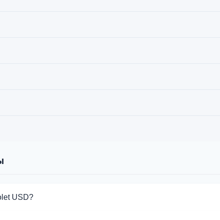
ы
olet USD?
 обмена Volet USD. Выберите нужное направление из списка н