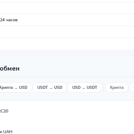
24 часов
 обмен
Крипта → USD
USDT → USD
USD → USDT
Крипта
RC20
к UAH