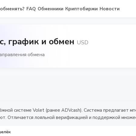
 обменять?
FAQ
Обменники
Криптобиржи
Новости
рс, график и обмен
USD
направления обмена
ёжной системе Volet (ранее ADVcash). Система предлагает м
ют. Отличается лояльной верификацией и поддержкой множес
шелёк