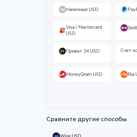
Наличные USD
Pay
Visa / Mastercard
Skri
USD
Счет к
Приват 24 USD
MoneyGram USD
Ria
Сравните другие способы
Wise USD