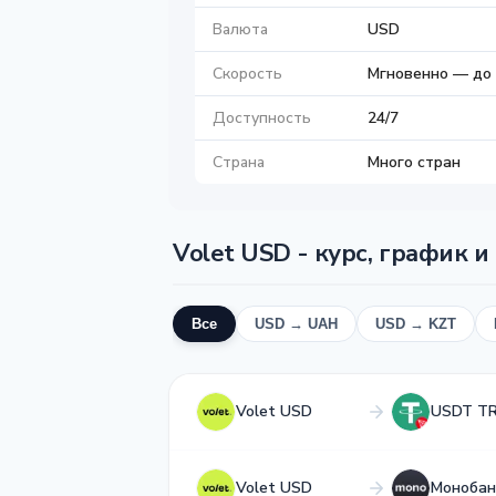
Валюта
USD
Скорость
Мгновенно — до 
Доступность
24/7
Страна
Много стран
Volet USD - курс, график и
Все
USD → UAH
USD → KZT
Volet USD
USDT T
Volet USD
Монобан