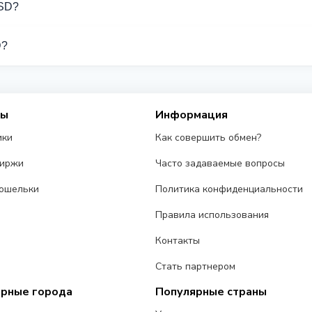
USD?
держивают операции с Volet USD.
D?
разных обменников на этой странице. Курсы обновляются в р
сы
Информация
ики
Как совершить обмен?
биржи
Часто задаваемые вопросы
ошельки
Политика конфиденциальности
Правила использования
Контакты
Стать партнером
ярные города
Популярные страны