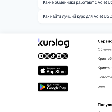
Какие обменники работают с Volet 
Сейчас 16 обменников на Kurslog под
Как найти лучший курс для Volet US
Сравните курсы обмена Volet USD от 
Серви
Обменн
Крипто
Крипток
Новости
Блог
Попул