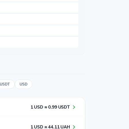
USDT
USD
1​ USD ≈ 0​.9​9​ USDT
1​ USD ≈ 4​4​.1​1​ UAH