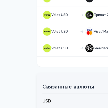
Volet USD
Приват 
Volet USD
Visa / M
Volet USD
Банковс
Связанные валюты
USD