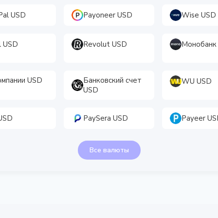
Pal USD
Payoneer USD
Wise USD
ll USD
Revolut USD
Монобанк
омпании USD
Банковский счет
WU USD
USD
 USD
PaySera USD
Payeer U
Все валюты