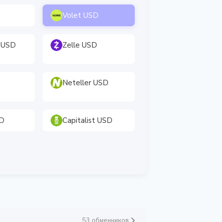
Volet USD
 USD
Zelle USD
Neteller USD
SD
Capitalist USD
53 обменников