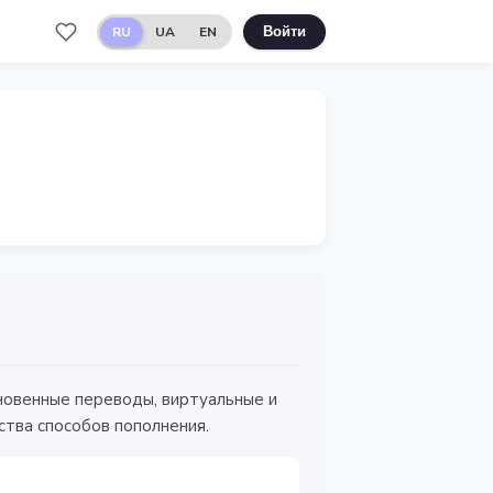
RU
UA
EN
Войти
гновенные переводы, виртуальные и
тва способов пополнения.