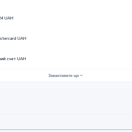
24 UAH
astercard UAH
кий счет UAH
Завантажити ще