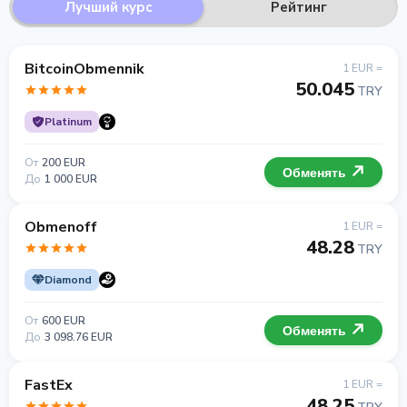
Лучший курс
Рейтинг
BitcoinObmennik
1 EUR =
50.045
TRY
Platinum
От
200 EUR
Обменять
До
1 000 EUR
Obmenoff
1 EUR =
48.28
TRY
Diamond
От
600 EUR
Обменять
До
3 098.76 EUR
FastEx
1 EUR =
48.25