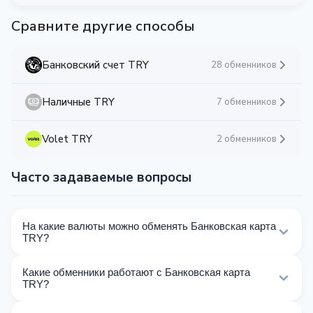
Сравните другие способы
Банковский счет TRY
28 обменников
Наличные TRY
7 обменников
Volet TRY
2 обменников
Часто задаваемые вопросы
На какие валюты можно обменять Банковская карта
TRY?
На Kurslog доступно 124 направлений обмена
Какие обменники работают с Банковская карта
Банковская карта TRY. Выберите нужное
TRY?
направление из списка на этой странице.
Сейчас 35 обменников на Kurslog поддерживают