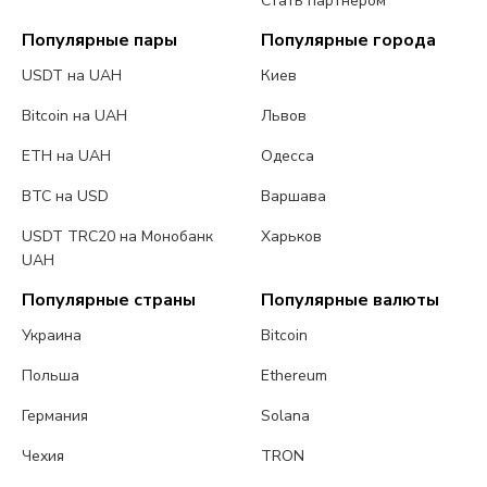
Стать партнером
Популярные пары
Популярные города
USDT на UAH
Киев
Bitcoin на UAH
Львов
ETH на UAH
Одесса
BTC на USD
Варшава
USDT TRC20 на Монобанк
Харьков
UAH
Популярные страны
Популярные валюты
Украина
Bitcoin
Польша
Ethereum
Германия
Solana
Чехия
TRON