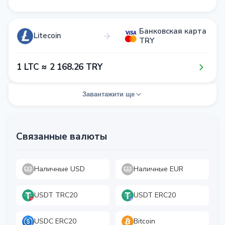
Банковская карта
Litecoin
TRY
1​ LTC ≈ 2​ 1​6​8​.2​6​ TRY
Завантажити ще
Связанные валюты
Наличные USD
Наличные EUR
USDT TRC20
USDT ERC20
USDC ERC20
Bitcoin