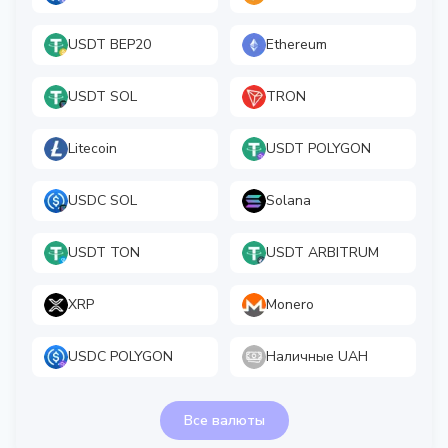
USDT BEP20
Ethereum
USDT SOL
TRON
Litecoin
USDT POLYGON
USDC SOL
Solana
USDT TON
USDT ARBITRUM
XRP
Monero
USDC POLYGON
Наличные UAH
Все валюты