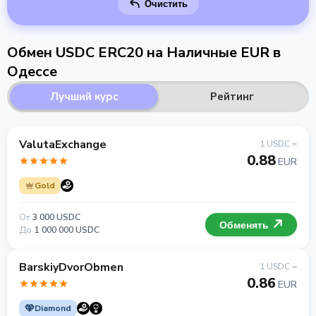
Очистить
Обмен USDC ERC20 на Наличные EUR в
Одессе
Лучший курс
Рейтинг
ValutaExchange
1 USDC =
0.88
EUR
Gold
От
3 000 USDC
Обменять
До
1 000 000 USDC
BarskiyDvorObmen
1 USDC =
0.86
EUR
Diamond