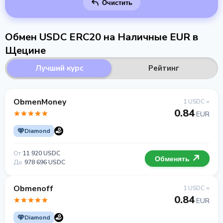
Очистить
Обмен USDC ERC20 на Наличные EUR в
Щецине
Лучший курс
Рейтинг
ObmenMoney
1 USDC =
0.84
EUR
Diamond
От
11 920 USDC
Обменять
До
978 696 USDC
Obmenoff
1 USDC =
0.84
EUR
Diamond