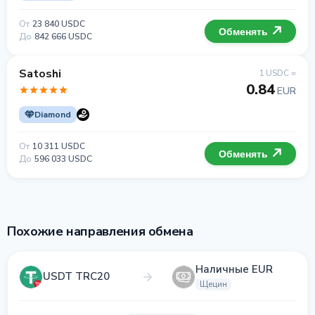
От
23 840 USDC
Обменять
До
842 666 USDC
Satoshi
1 USDC =
0.84
EUR
Diamond
От
10 311 USDC
Обменять
До
596 033 USDC
Похожие направления обмена
Наличные EUR
USDT TRC20
Щецин