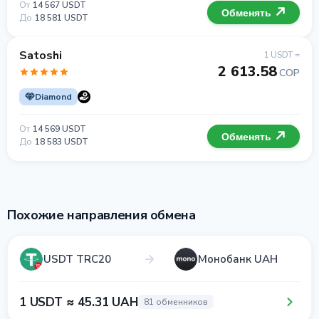
От
14 567 USDT
Обменять
До
18 581 USDT
Satoshi
1 USDT =
2 613.58
COP
Diamond
От
14 569 USDT
Обменять
До
18 583 USDT
Похожие направления обмена
USDT TRC20
Монобанк UAH
1 USDT ≈ 45.31 UAH
81 обменников