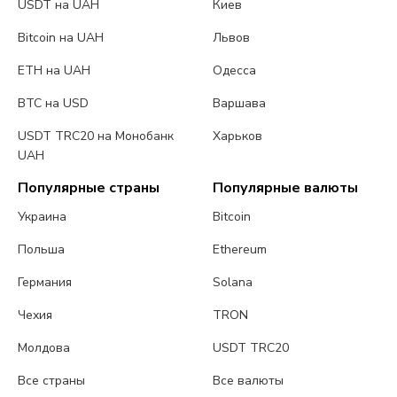
USDT на UAH
Киев
Bitcoin на UAH
Львов
ETH на UAH
Одесса
BTC на USD
Варшава
USDT TRC20 на Монобанк
Харьков
UAH
Популярные страны
Популярные валюты
Украина
Bitcoin
Польша
Ethereum
Германия
Solana
Чехия
TRON
Молдова
USDT TRC20
Все страны
Все валюты