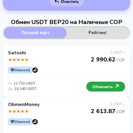
Очистить
Обмен USDT BEP20 на Наличные COP
Лучший курс
Рейтинг
Satoshi
1 USDT =
2 990.62
COP
Diamond
От
12 732 USDT
Обменять
До
16 240 USDT
ObmenMoney
1 USDT =
2 613.87
COP
Diamond