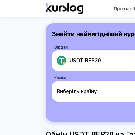
Про нас
Знайти найвигідніший кур
Віддаю
USDT BEP20
Країна
Виберіть країну
Обмін USDT BEP20 на Го