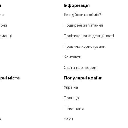
и
Інформація
ки
Як здійснити обмін?
іржі
Поширені запитання
аманці
Політика конфіденційності
Правила користування
Контакти
Стати партнером
рні міста
Популярні країни
Україна
Польща
Німеччина
а
Чехія