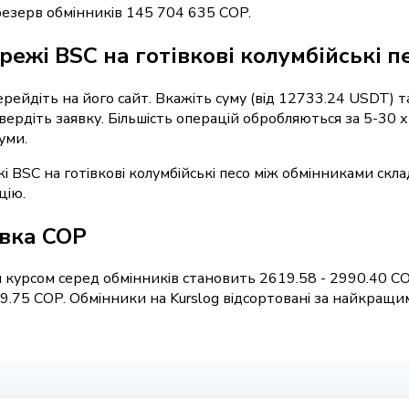
резерв обмінників 145 704 635 COP.
режі BSC на готівкові колумбійські п
перейдіть на його сайт. Вкажіть суму (від 12733.24 USDT) 
твердіть заявку. Більшість операцій обробляються за 5-30 
уми.
і BSC на готівкові колумбійські песо між обмінниками скл
цію.
івка COP
 курсом серед обмінників становить 2619.58 - 2990.40 C
.75 COP. Обмінники на Kurslog відсортовані за найкращим