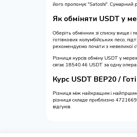
його пропонує "Satoshi". Сумарний 
Як обміняти USDT у ме
Оберіть обмінник зі списку вище і 
готівкових колумбійських песо, під
рекомендуємо почати з невеликої с
Різниця курсів обміну USDT у мереж
сягає 18540.46 USDT за одну опера
Курс USDT BEP20 / Гот
Різниця між найкращим і найгіршим
різниця складе приблизно 47216699
відгуків.