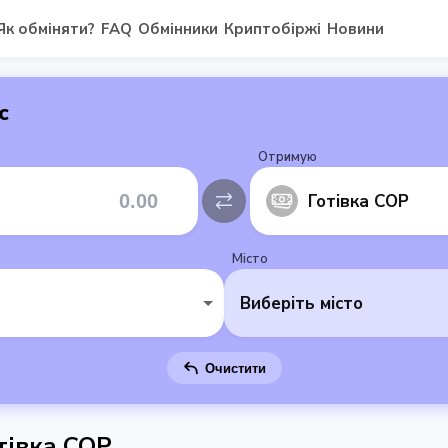
Як обміняти?
FAQ
Обмінники
Криптобіржі
Новини
с
Отримую
Готівка COP
Місто
Виберіть місто
Очистити
тівка COP