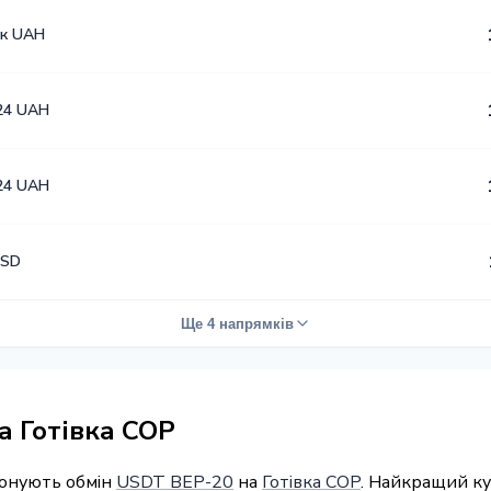
к UAH
24 UAH
24 UAH
USD
Ще 4 напрямків
а Готівка COP
понують обмін
USDT BEP-20
на
Готівка COP
. Найкращий ку