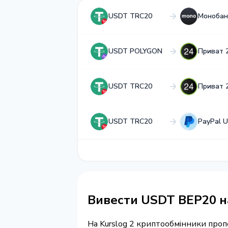
USDT TRC20
Монобан
USDT POLYGON
Приват 
USDT TRC20
Приват 
USDT TRC20
PayPal 
Вивести USDT BEP20 н
На Kurslog 2 криптообмінники про