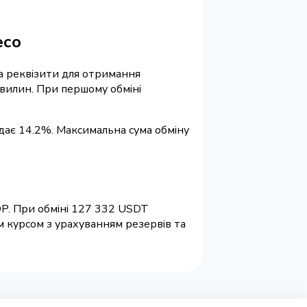
есо
та реквізити для отримання
хвилин. При першому обміні
адає 14.2%. Максимальна сума обміну
OP. При обміні 127 332 USDT
 курсом з урахуванням резервів та