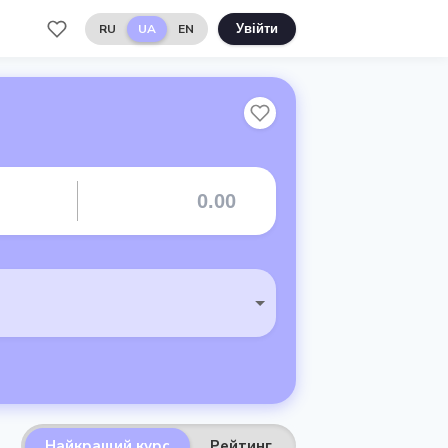
RU
UA
EN
Увійти
Найкращий курс
Рейтинг