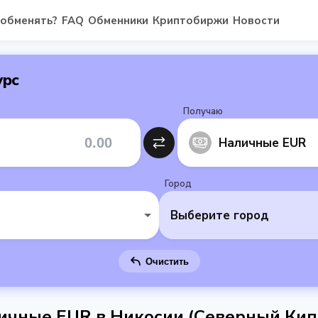
 обменять?
FAQ
Обменники
Криптобиржи
Новости
урс
Получаю
Наличные EUR
Город
Выберите город
Очистить
ичные EUR в Никосии (Северный Кип