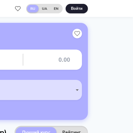
RU
UA
EN
Войти
р)
Лучший курс
Рейтинг