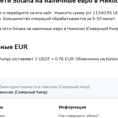
ети Solana на наличные евро в Нико
 и перейдите на его сайт. Укажите сумму (от 11340.95 U
у. Большинство операций обрабатываются за 5-30 минут.
 сети Solana на наличные евро в Никосии (Северный Кип
чные EUR
ипр) составляет 1 USDT = 0.76 EUR. Обменники на Kursl
бмен криптовалюты в Никосии (Северный Кипр)
икосии (Северный Кипр)
сы
Информация
ики
Как совершить обмен?