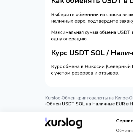
Как обменять USDT в с
Выберите обменник из списка выше
наличных евро, подтвердите заявк
Максимальная сумма обмена USDT в
одну операцию.
Курс USDT SOL / Нали
Курс обмена в Никосии (Северный К
с учетом резервов и отзывов.
Kurslog
Обмен криптовалюты на Кипре
О
›
›
Обмен USDT SOL на Наличные EUR в Н
›
Серви
Обменн