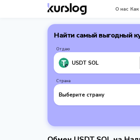
О нас
Как
Найти самый выгодный к
Отдаю
USDT SOL
Страна
Выберите страну
Обмен USDT SOL на Нал