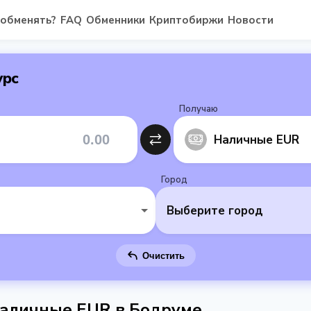
 обменять?
FAQ
Обменники
Криптобиржи
Новости
урс
Получаю
Наличные EUR
Город
Выберите город
Очистить
аличные EUR в Бодруме