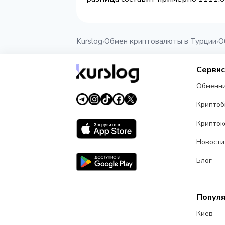
Kurslog
Обмен криптовалюты в Турции
О
›
›
Серви
Обменн
Крипто
Крипток
Новости
Блог
Попул
Киев