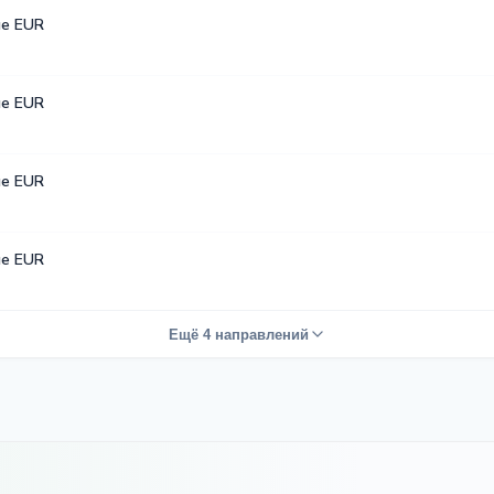
е EUR
е EUR
е EUR
е EUR
Ещё 4 направлений