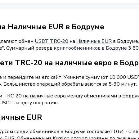
на Наличные EUR в Бодруме
длагают обмен
USDT TRC-20
на
Наличные EUR
в Бодруме.
nge". Суммарный резерв
криптообменников в Бодруме
3 50
сети TRC-20 на наличные евро в Бод
и перейдите на его сайт. Укажите сумму (от 10 000 USD
у. Большинство операций обрабатываются за 5-30 минут.
и TRC-20 на наличные евро между обменниками в Бодрум
 USDT за одну операцию.
личные EUR
рсом среди обменников в Бодруме составляет 0.84 - 0.8
 EUR. Обменники на Kurslog отсортированы по лучшему к