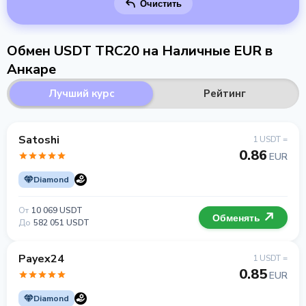
Очистить
Обмен USDT TRC20 на Наличные EUR в
Анкаре
Лучший курс
Рейтинг
Satoshi
1 USDT =
0.86
EUR
Diamond
От
10 069 USDT
Обменять
До
582 051 USDT
Payex24
1 USDT =
0.85
EUR
Diamond