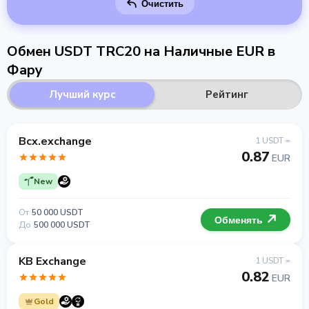
Очистить
Обмен USDT TRC20 на Наличные EUR в
Фару
Лучший курс
Рейтинг
Bcx.exchange
1 USDT =
0.87
EUR
New
От
50 000 USDT
Обменять
До
500 000 USDT
KB Exchange
1 USDT =
0.82
EUR
Gold