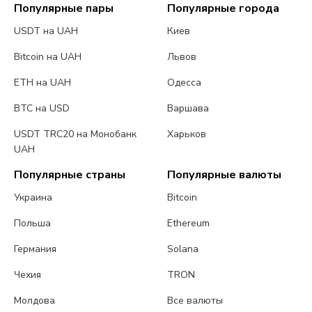
Популярные пары
Популярные города
USDT на UAH
Киев
Bitcoin на UAH
Львов
ETH на UAH
Одесса
BTC на USD
Варшава
USDT TRC20 на Монобанк
Харьков
UAH
Популярные страны
Популярные валюты
Украина
Bitcoin
Польша
Ethereum
Германия
Solana
Чехия
TRON
Молдова
Все валюты