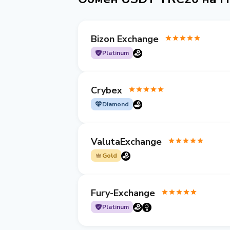
Bizon Exchange
Platinum
Crybex
Diamond
ValutaExchange
Gold
Fury-Exchange
Platinum