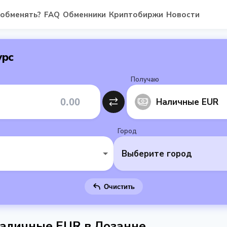
 обменять?
FAQ
Обменники
Криптобиржи
Новости
урс
Получаю
Наличные EUR
Город
Выберите город
Очистить
аличные EUR в Лозанне