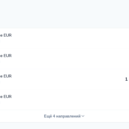
е EUR
е EUR
е EUR
1
е EUR
Ещё 4 направлений