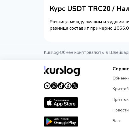
Курс USDT TRC20 / На
Разница между лучшим и худшим ку
разница составит примерно 1066.02
Kurslog
Обмен криптовалюты в Швейцар
›
Серви
Обменн
Крипто
Крипток
Новости
Блог