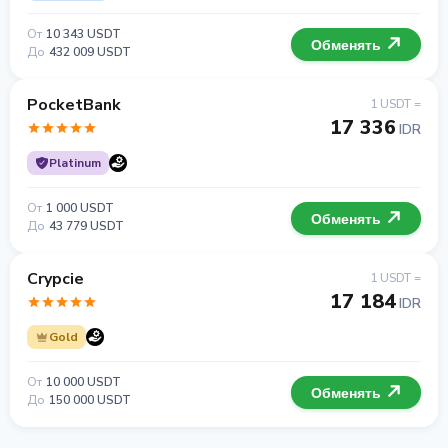
От
10 343 USDT
Обменять
До
432 009 USDT
PocketBank
1 USDT =
17 336
IDR
Platinum
От
1 000 USDT
Обменять
До
43 779 USDT
Crypcie
1 USDT =
17 184
IDR
Gold
От
10 000 USDT
Обменять
До
150 000 USDT