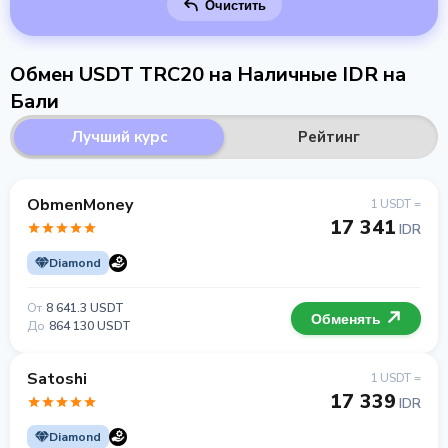
Очистить
Обмен USDT TRC20 на Наличные IDR на
Бали
Лучший курс
Рейтинг
ObmenMoney
1 USDT =
17 341
IDR
Diamond
От
8 641.3 USDT
Обменять
До
864 130 USDT
Satoshi
1 USDT =
17 339
IDR
Diamond