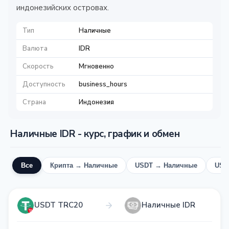
индонезийских островах.
Тип
Наличные
Валюта
IDR
Скорость
Мгновенно
Доступность
business_hours
Страна
Индонезия
Наличные IDR - курс, график и обмен
Все
Крипта → Наличные
USDT → Наличные
USD
USDT TRC20
Наличные IDR