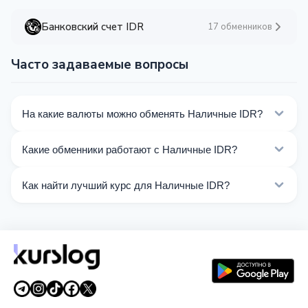
Банковский счет IDR
17 обменников
Часто задаваемые вопросы
На какие валюты можно обменять Наличные IDR?
На Kurslog доступно 46 направлений обмена
Какие обменники работают с Наличные IDR?
Наличные IDR. Выберите нужное направление из
списка на этой странице.
Сейчас 4 обменников на Kurslog поддерживают
Как найти лучший курс для Наличные IDR?
операции с Наличные IDR.
Сравните курсы обмена Наличные IDR от разных
обменников на этой странице. Курсы обновляются в
реальном времени.