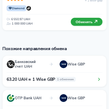
= 1 wise-gbp
Diamond
От
6 550.97 UAH
Обменять
До
1 000 000 UAH
Похожие направления обмена
Банковский
Wise GBP
счет UAH
63.20 UAH ≈ 1 Wise GBP
1 обменник
OTP Bank UAH
Wise GBP