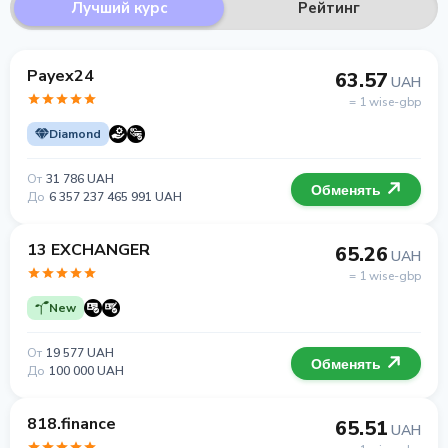
Лучший курс
Рейтинг
Payex24
63.57
UAH
= 1 wise-gbp
Diamond
От
31 786 UAH
Обменять
До
6 357 237 465 991 UAH
13 EXCHANGER
65.26
UAH
= 1 wise-gbp
New
От
19 577 UAH
Обменять
До
100 000 UAH
818.finance
65.51
UAH