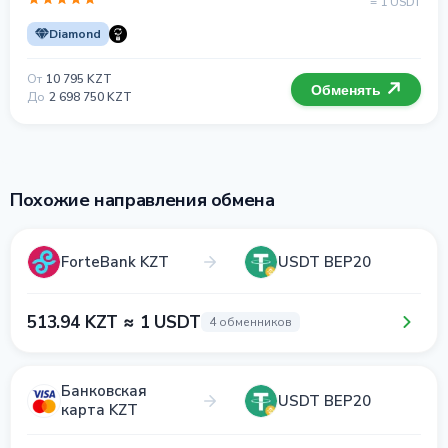
= 1 USDT
Diamond
От
10 795 KZT
Обменять
До
2 698 750 KZT
Похожие направления обмена
ForteBank KZT
USDT BEP20
513.94 KZT ≈ 1 USDT
4 обменников
Банковская
USDT BEP20
карта KZT