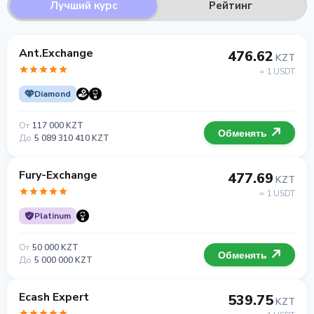
Лучший курс
Рейтинг
Ant.Exchange
476.62
KZT
= 1 USDT
Diamond
От
117 000 KZT
Обменять
До
5 089 310 410 KZT
Fury-Exchange
477.69
KZT
= 1 USDT
Platinum
От
50 000 KZT
Обменять
До
5 000 000 KZT
Ecash Expert
539.75
KZT