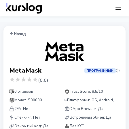
Назад
MetaMask
ПРОГРАММНЫЙ
(
0.0
)
0 отзывов
Trust Score:
8.5
/10
Монет
:
500000
Платформы
:
iOS, Android, Chrome, Firefox, Edge, Brave
2FA:
Нет
DApp Browser:
Да
Стейкинг
:
Нет
Встроенный обмен
:
Да
Открытый код
:
Да
Без KYC