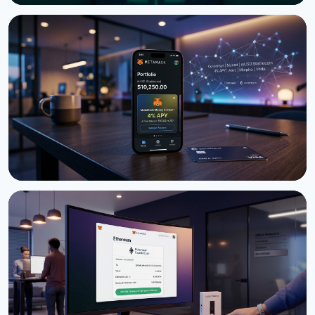
НОВОСТЬ
OKX, MetaMask и Matter Labs запустили суд для
споров ИИ-агентов
11 июля 2026 г.
3 мин
НОВОСТЬ
MetaMask Money Account: mUSD с 4% APY и карта
для расходов
30 июня 2026 г.
4 мин