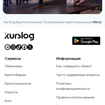
Kurslog
НОВОСТЬ
›
Криптокошельки
›
Программные криптокошельки
›
MetaMa
Ethereum запускает Clear Signing: конец слепой
подписи транзакций с Ledger, Trezor и MetaMask
13 мая 2026 г.
3 мин
Сервисы
Информация
Обменники
Как совершить обмен?
Криптобиржи
Часто задаваемые вопросы
Криптокошельки
Политика
конфиденциальности
Новости
Правила использования
Блог