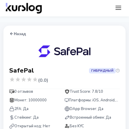
Назад
SafePal
ГИБРИДНЫЙ
(
0.0
)
0 отзывов
Trust Score:
7.8
/10
Монет
:
10000000
Платформы
:
iOS, Android, Chrome
2FA:
Да
DApp Browser:
Да
Стейкинг
:
Да
Встроенный обмен
:
Да
Открытый код
:
Нет
Без KYC