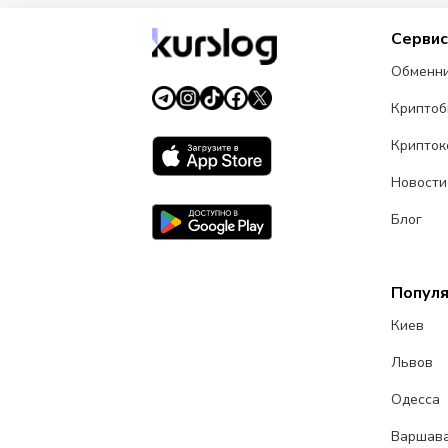
Серви
Обменн
Крипто
Крипток
Новости
Блог
Попул
Киев
Львов
Одесса
Варшав