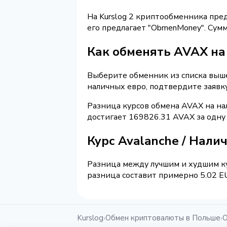
На Kurslog 2 криптообменника пре
его предлагает "ObmenMoney". Су
Как обменять AVAX на
Выберите обменник из списка выше 
наличных евро, подтвердите заявк
Разница курсов обмена AVAX на на
достигает 169826.31 AVAX за одну
Курс Avalanche / Нали
Разница между лучшим и худшим ку
разница составит примерно 5.02 EU
Kurslog
Обмен криптовалюты в Польше
О
›
›