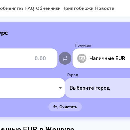
 обменять?
FAQ
Обменники
Криптобиржи
Новости
урс
Получаю
Наличные EUR
Город
Выберите город
Очистить
личные EUR в Жешуве