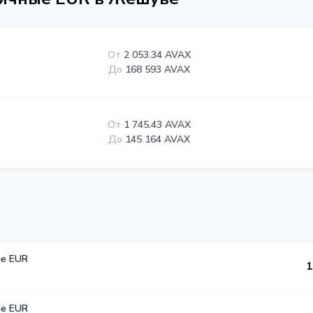
От
2 053.34 AVAX
До
168 593 AVAX
От
1 745.43 AVAX
До
145 164 AVAX
е EUR
1
е EUR