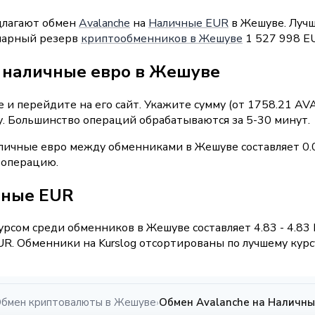
длагают обмен
Avalanche
на
Наличные EUR
в Жешуве. Лучш
ммарный резерв
криптообменников в Жешуве
1 527 998 E
 наличные евро в Жешуве
и перейдите на его сайт. Укажите сумму (от 1758.21 AV
у. Большинство операций обрабатываются за 5-30 минут.
личные евро между обменниками в Жешуве составляет 0.
 операцию.
чные EUR
рсом среди обменников в Жешуве составляет 4.83 - 4.83
R. Обменники на Kurslog отсортированы по лучшему курсу
бмен криптовалюты в Жешуве
Обмен Avalanche на Наличн
›