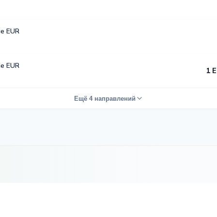
е EUR
е EUR
1 
Ещё 4 направлений