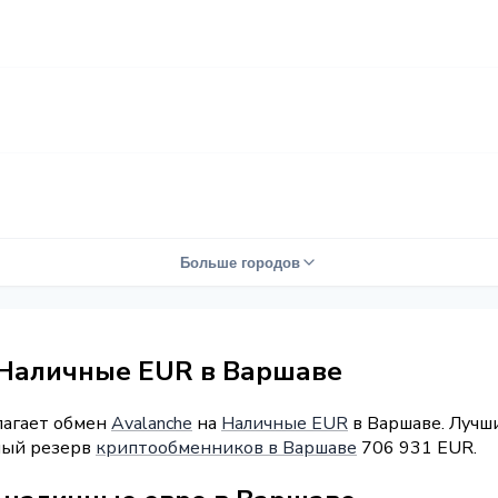
Больше городов
 Наличные EUR в Варшаве
лагает обмен
Avalanche
на
Наличные EUR
в Варшаве. Лучши
рный резерв
криптообменников в Варшаве
706 931 EUR.