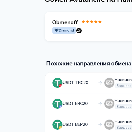
Obmenoff
Diamond
Похожие направления обмена
Наличны
USDT TRC20
Варшава
Наличны
USDT ERC20
Варшава
Наличны
USDT BEP20
Варшава