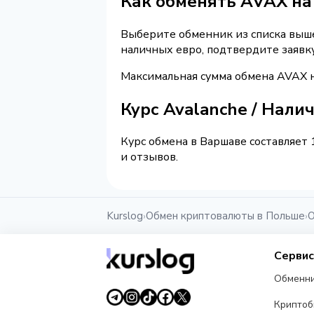
Как обменять AVAX на
Выберите обменник из списка выше 
наличных евро, подтвердите заявк
Максимальная сумма обмена AVAX н
Курс Avalanche / Нали
Курс обмена в Варшаве составляет 
и отзывов.
Kurslog
Обмен криптовалюты в Польше
О
›
›
Серви
Обменн
Крипто