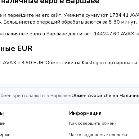
 наличные евро в Варшаве
и перейдите на его сайт. Укажите сумму (от 1734.41 AV
у. Большинство операций обрабатываются за 5-30 минут.
а наличные евро в Варшаве достигает 144247.60 AVAX з
чные EUR
1 AVAX = 4.90 EUR. Обменники на Kurslog отсортированы 
бмен криптовалюты в Варшаве
Обмен Avalanche на Наличн
›
сы
Информация
ики
Как совершить обмен?
биржи
Часто задаваемые вопросы