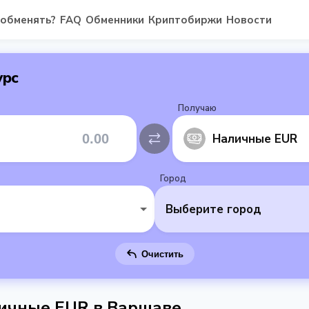
 обменять?
FAQ
Обменники
Криптобиржи
Новости
урс
Получаю
Наличные EUR
Город
Выберите город
Очистить
личные EUR в Варшаве